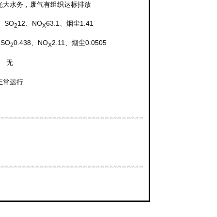
光大水务，废气有组织达标排放
7、SO
12、NO
63.1、烟尘1.41
2
X
、SO
0.438、NO
2.11、烟尘0.0505
2
X
无
正常运行
转移单位名称
转移经营许可证
州绿泰环保科技有限公司
德州危证8号
州绿泰环保科技有限公司
德州危证8号
州绿泰环保科技有限公司
德州危证8号