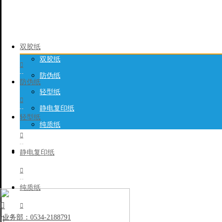
产品列表

双胶纸
双胶纸

创建时间: 2024/06/
防伪纸
防伪纸
轻型纸

静电复印纸
轻型纸
纯质纸

静电复印纸
联系我们

纯质纸


业务部：0534-2188791
