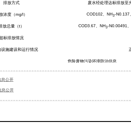
客户反馈
排放方式
废水经处理达标排放至
COD102、NH
-N0.13
放浓度（mg/l）
3
联系我们
COD3.67、NH
-N0.00491
排放总量（t）
3
超标排放情况
治设施建设和运行情况
危险废物污染环境防治信息
危险废物代码
本月产生量
本月库存量
本月转移处置量
信息公开
德
900-249-08
0.85
0.85
0
信息公开
德
900-023-29
0
0
0
德
900-039-49
0
0
0