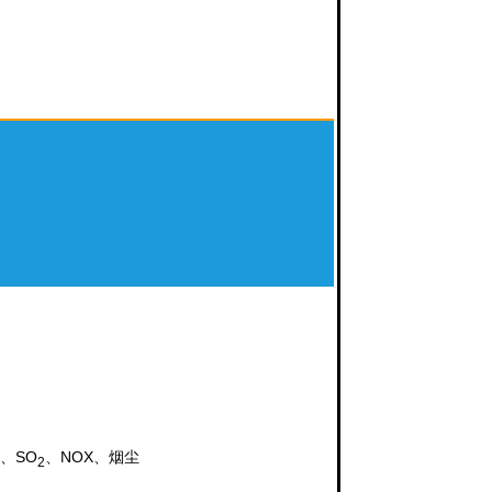
开
N、SO
、NOX、烟尘
2