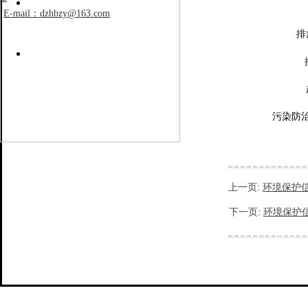
E-mail：dzhbzy@163.com
排
污染防
危险废物种类
上一页:
环境保护
废矿物油
下一页:
环境保护
废UV灯管
废活性炭