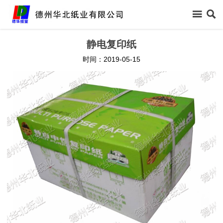



首页
静电复印纸
时间：2019-05-15

关于我们

新闻中心

信息公开

产品中心

领导关怀

生产保障

客户反馈