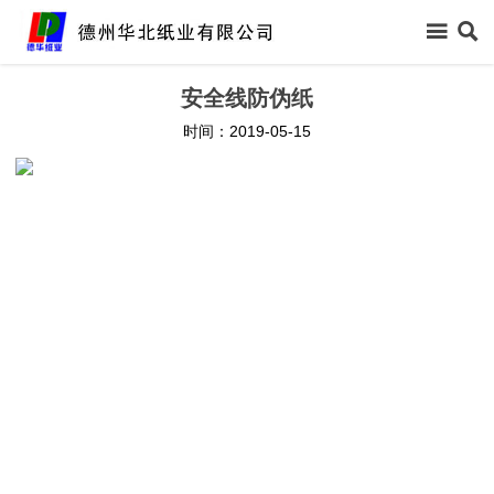



首页
安全线防伪纸
时间：2019-05-15

关于我们

新闻中心

信息公开

产品中心

领导关怀

生产保障

客户反馈