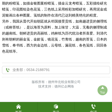
期的粉蜡笺，如描金银图案粉蜡笺，描金云龙考蜡笺，五彩描绘砑光

联系我们
蜡笺，印花图绘染色花笺，三色纸上采用粉彩加蜡砑光，再用泥金或
泥银画出各种图案。笺纸的制作在清代已达到精美绝伦的程度。
另外，我国从晋代开始朝廷就从邻国接受贡纸，如南越进贡的侧理纸
（或称苔纸），是以海苔为原料，加上味甘，大温，无毒的侧理制成
的越南纸。朝鲜进贡的高丽纸，鸡林纸为历代统治者所喜爱。到清代
则有朝鲜的丽金笺，金龄笺，镜花笺，竹青纸，越南的苔笺，日本的
雪纸，奉书纸，西方的金边纸，云母纸，漏花纸，各色笺纸，回回各
色花纸等。

业务部：0534-2188791
版权所有：德州华北纸业有限公司
技术支持：德州亿企网络

Top


