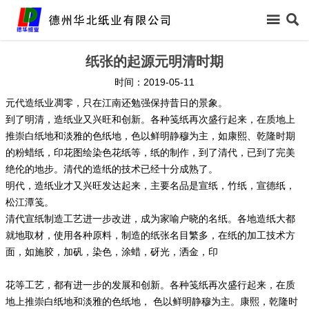



首页
纸张的起源元明清时期
时间：2019-05-11

关于我们
元代造纸业凋零，只在江南还勉强保持昔日的景象。
到了明清，造纸业又兴旺和创新。各种笺纸再次盛行起来，在质地上

新闻中心
推崇白纸地和淡雅的色纸地，色以鲜明静穆为主，如康熙、乾隆时期
的粉蜡纸，印花图绘染色花纸等，纸的制作，到了清代，已到了完美

信息公开
绝伦的地步。清代的造纸的技术已经十分成熟了。
明代，造纸业才又兴旺发达起来，主要名品是宣纸，竹纸，宣德纸，

产品中心
松江潭笺。
清代宣纸制造工艺进一步改进，成为家喻户晓的名纸。各地造纸大都

领导关怀
就地取材，使用各种原料，制造的纸张名目繁多，在纸的加工技术方
面，如施胶，加矾，染色，涂蜡，砑光，洒金，印

生产保障
花等工艺，都有进一步的发展和创新。各种笺纸再次盛行起来，在质

客户反馈
地上推崇白纸地和淡雅的色纸地， 色以鲜明静穆为主。康熙，乾隆时