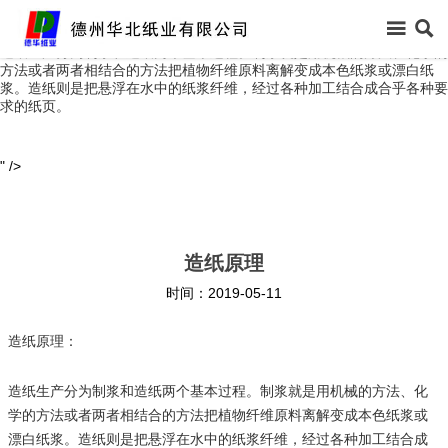
造纸原理：


造纸生产分为制浆和造纸两个基本过程。制浆就是用机械的方法、化学的
方法或者两者相结合的方法把植物纤维原料离解变成本色纸浆或漂白纸

首页
浆。造纸则是把悬浮在水中的纸浆纤维，经过各种加工结合成合乎各种要
求的纸页。

关于我们
" />

新闻中心

信息公开
造纸原理

产品中心
时间：2019-05-11

领导关怀
造纸原理：

生产保障
造纸生产分为制浆和造纸两个基本过程。制浆就是用机械的方法、化
学的方法或者两者相结合的方法把植物纤维原料离解变成本色纸浆或

客户反馈
漂白纸浆。造纸则是把悬浮在水中的纸浆纤维，经过各种加工结合成