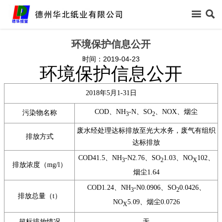



首页
环境保护信息公开
时间：2019-04-23

关于我们
环境保护信息公开

新闻中心
2018年5月1-31日
COD、NH
-N、SO
、NOX、烟尘
污染物名称

信息公开
3
2
废水经处理达标排放至光大水务，废气有组织
排放方式

产品中心
达标排放
COD41.5、NH
-N2.76、SO
1.03、NO
102、
3
2
X

领导关怀
排放浓度（mg/l）
烟尘1.64
COD1.24、NH
-N0.0906、SO
0.0426、

生产保障
3
2
排放总量（t）
NO
5.09、烟尘0.0726
X

客户反馈
超标排放情况
无