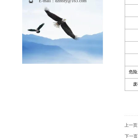

E-mail：dzhbzy@163.com
危险
废
上一页
下一页