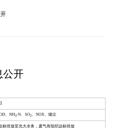
公开
息公开
日
OD、NH
-N、SO
、NOX、烟尘
3
2
达标排放至光大水务，废气有组织达标排放