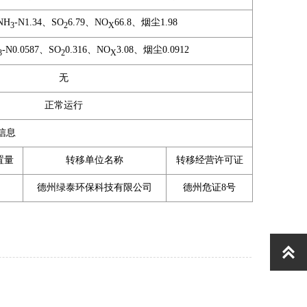
NH
-N1.34、SO
6.79、NO
66.8、烟尘1.98
3
2
X
-N0.0587、SO
0.316、NO
3.08、烟尘0.0912
3
2
X
无
正常运行
信息
置量
转移单位名称
转移经营许可证
德州绿泰环保科技有限公司
德州危证8号
