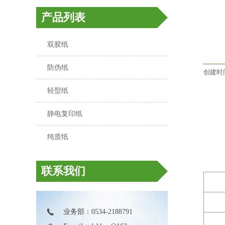
产品列表
双胶纸

防伪纸

创建时间:
轻型纸

静电复印纸

纯质纸

联系我们

业务部：0534-2188791