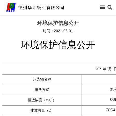



首页
环境保护信息公开
时间：2021-06-01

关于我们
环境保护信息公开

新闻中心

信息公开
2021年5月1

产品中心
污染物名称

领导关怀
排放方式
废

生产保障
CO
排放浓度（mg/l）
COD4
排放总量（t）

客户反馈