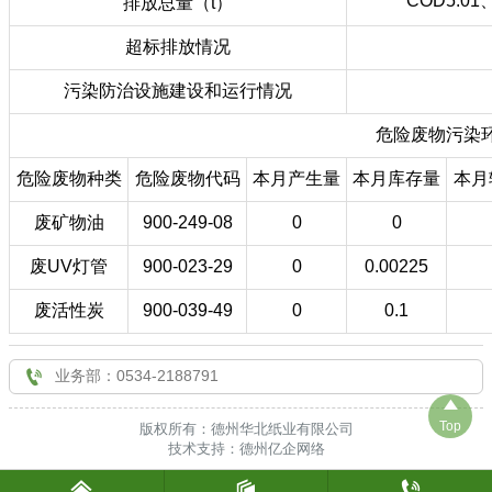
COD5.01
排放总量（t）

联系我们
超标排放情况
污染防治设施建设和运行情况
危险废物污染
危险废物种类
危险废物代码
本月产生量
本月库存量
本月
废矿物油
900-249-08
0
0
废UV灯管
900-023-29
0
0.00225
废活性炭
900-039-49
0
0.1

业务部：0534-2188791

Top
版权所有：德州华北纸业有限公司
技术支持：德州亿企网络


