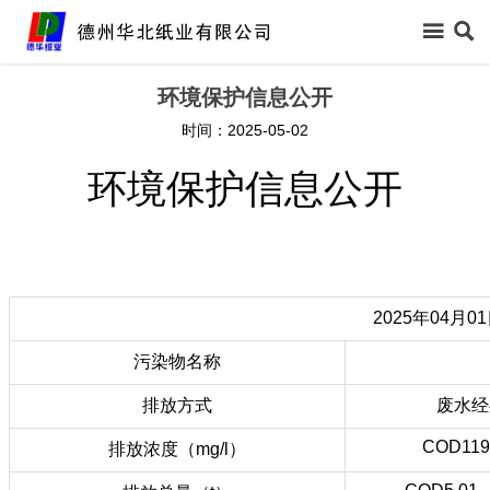



首页
环境保护信息公开
时间：2025-05-02

关于我们
环境保护信息公开

新闻中心

信息公开

产品中心
2025年04月0
污染物名称

领导关怀
排放方式
废水经

生产保障
COD11
排放浓度（mg/l）

客户反馈