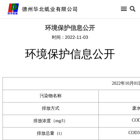



首页
环境保护信息公开
时间：2022-11-03

关于我们
环境保护信息公开

新闻中心

信息公开
2022年10月01

产品中心
污染物名称

领导关怀
排放方式
废

生产保障
COD
排放浓度（mg/l）
COD3
排放总量（t）

客户反馈