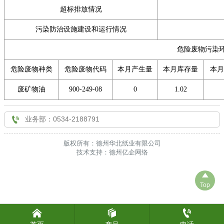
超标排放情况

联系我们
污染防治设施建设和运行情况
危险废物污染
危险废物种类
危险废物代码
本月产生量
本月库存量
本月
废矿物油
900-249-08
0
1.02

业务部：0534-2188791
版权所有：德州华北纸业有限公司
技术支持：德州亿企网络

Top


