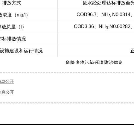
客户反馈
排放方式
废水经处理达标排放至
COD96.7、NH
-N0.0814
放浓度（mg/l）
3
联系我们
COD3.36、NH
-N0.00282
排放总量（t）
3
超标排放情况
设施建设和运行情况
危险废物污染环境防治信息
危险废物代码
本月产生量
本月库存量
本月转移处置量
信息公开
900-249-08
0
0
0
夏
信息公开
900-023-29
0
0
0
夏
900-039-49
0
0
0
夏