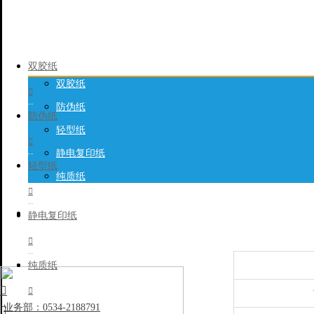
产品列表

双胶纸
双胶纸

创建时间: 2024/12/
防伪纸
防伪纸
轻型纸

静电复印纸
轻型纸
纯质纸

静电复印纸
联系我们

纯质纸


业务部：0534-2188791
