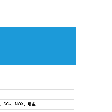
开
N、SO
、NOX、烟尘
2