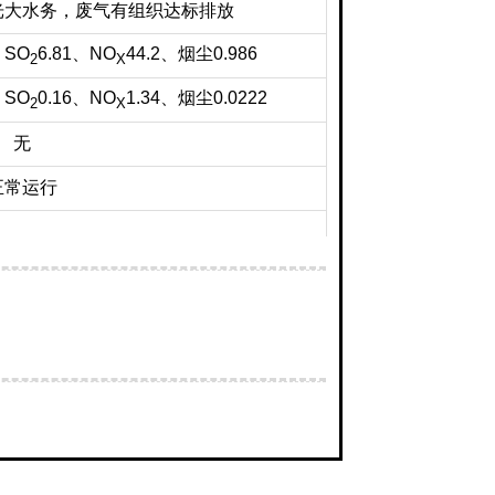
光大水务，废气有组织达标排放
、SO
6.81、NO
44.2、烟尘0.986
2
X
、SO
0.16、NO
1.34、烟尘0.0222
2
X
无
正常运行
转移单位名称
转移经营许可证
津绿丰再生资料有限公司
德州危证26号
津绿丰再生资料有限公司
德州危证26号
津绿丰再生资料有限公司
德州危证26号