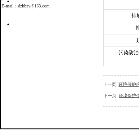
E-mail：dzhbzy@163.com
排
污染防治
危险废物种类
上一页:
环境保护
废矿物油
下一页:
环境保护
废UV灯管
废活性炭