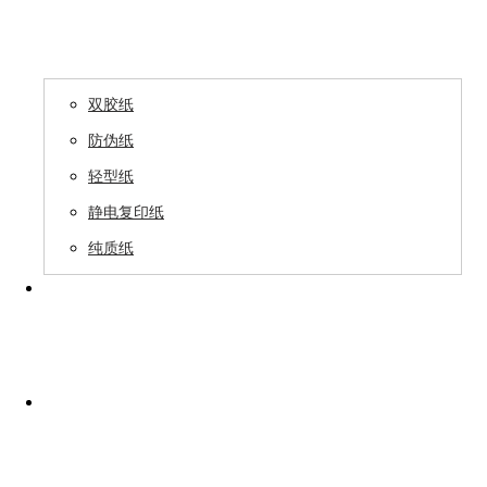
产品中心

双胶纸
防伪纸
轻型纸
静电复印纸
纯质纸
领导关怀
生产保障