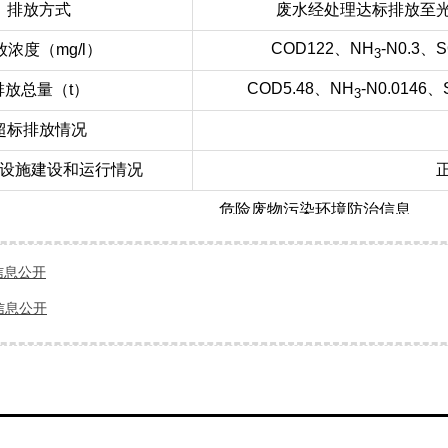
客户反馈
排放方式
废水经处理达标排放至
COD122、NH
-N0.3、
放浓度（mg/l）
3
联系我们
COD5.48、NH
-N0.0146、
排放总量（t）
3
超标排放情况
设施建设和运行情况
危险废物污染环境防治信息
危险废物代码
本月产生量
本月库存量
本月转移处置量
信息公开
900-249-08
0
0.85
0
德
信息公开
900-023-29
0
00.01375
0
德
900-039-49
0
0.1
0
德