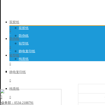
产品列表

双胶纸
双胶纸

创建时间: 2024/09/
防伪纸
防伪纸
轻型纸

静电复印纸
轻型纸
纯质纸

静电复印纸
联系我们

纯质纸


业务部：0534-2188791
