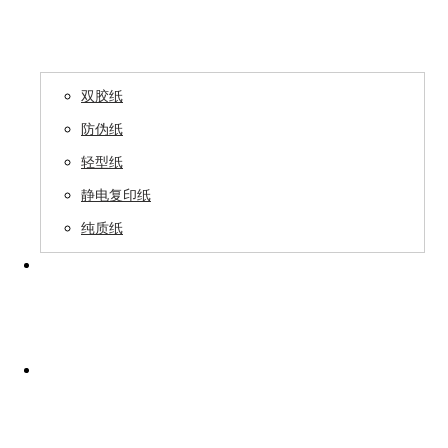
产品中心

双胶纸
防伪纸
轻型纸
静电复印纸
纯质纸
领导关怀
生产保障