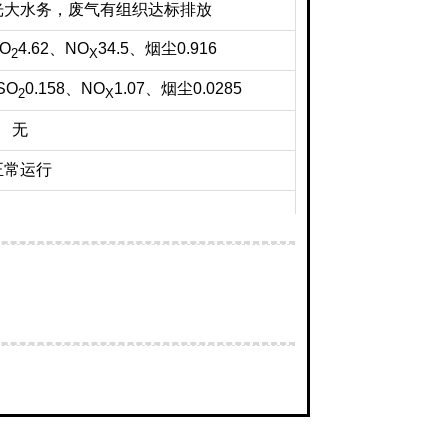
光大水务，废气有组织达标排放
SO
4.62、NO
34.5、烟尘0.916
2
X
SO
0.158、NO
1.07、烟尘0.0285
2
X
无
正常运行
转移单位名称
转移经营许可证
州绿泰环保科技有限公司
德州危证8号
州绿泰环保科技有限公司
德州危证8号
州绿泰环保科技有限公司
德州危证8号