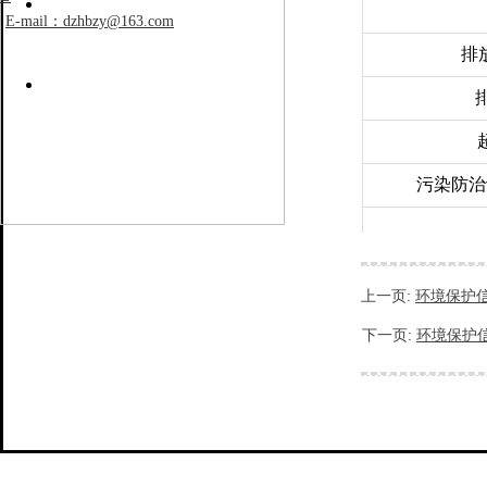
E-mail：dzhbzy@163.com
排
污染防治
危险废物种类
上一页:
环境保护
废矿物油
下一页:
环境保护
废UV灯管
废活性炭