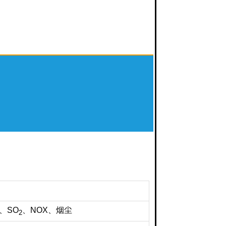
开
N、SO
、NOX、烟尘
2