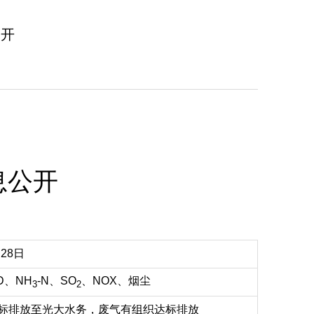
公开
息公开
月28日
D、NH
-N、SO
、NOX、烟尘
3
2
标排放至光大水务，废气有组织达标排放