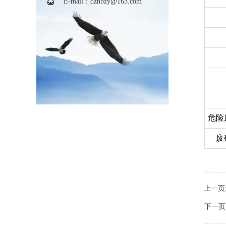

E-mail：dzhbzy@163.com
危险
废
上一页
下一页