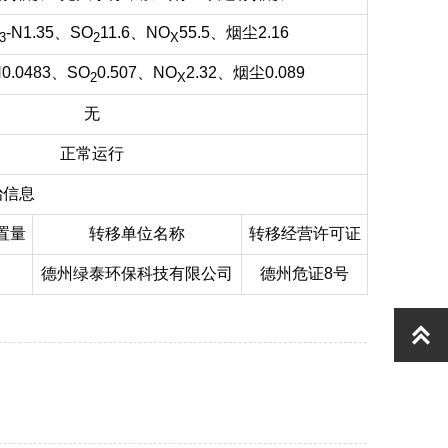
-N1.35、SO
11.6、NO
55.5、烟尘2.16
3
2
X
N0.0483、SO
0.507、NO
2.32、烟尘0.089
2
X
无
正常运行
治信息
置量
转移单位名称
转移经营许可证
德州绿泰环保科技有限公司
德州危证8号
