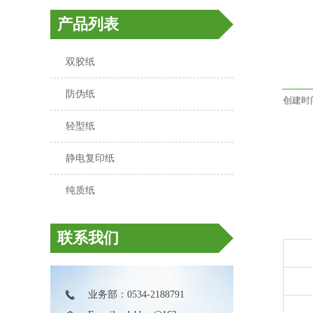
产品列表
双胶纸

防伪纸

创建时间:
轻型纸

静电复印纸

纯质纸

联系我们

业务部：0534-2188791