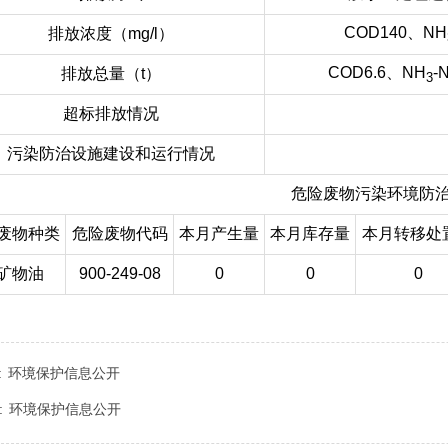
COD140、NH
排放浓度（mg/l）
COD6.6、NH
-
排放总量（t）
3
超标排放情况
污染防治设施建设和运行情况
危险废物污染环境防
废物种类
危险废物代码
本月产生量
本月库存量
本月转移处
矿物油
900-249-08
0
0
0
:
环境保护信息公开
:
环境保护信息公开