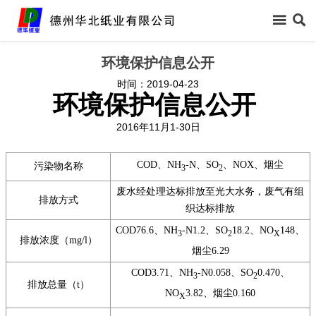



首页
环境保护信息公开
时间：2019-04-23

关于我们
环境保护信息公开
2016年11月1-30日

新闻中心

信息公开
COD、NH
-N、SO
、NOX、烟尘
污染物名称
3
2
废水经处理达标排放至光大水务，废气有组

产品中心
排放方式
织达标排放
COD76.6、NH
-N1.2、SO
18.2、NO
148、

领导关怀
3
2
X
排放浓度（mg/l）
烟尘6.29

生产保障
COD3.71、NH
-N0.058、SO
0.470、
3
2
排放总量（t）
NO
3.82、烟尘0.160
X

客户反馈