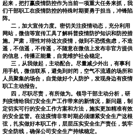
起来，把打赢疫情防控作为当前一项重大任务来抓，我

联系我们
们干部职工在疫情防控的特殊时期要勇于担当，冲锋陷
阵。
二，加大宣传力度。密切关注疫情动态，充分利用
网站，微信等宣传工具了解科普疫情防护知识和防控措
施。严肃，理性对待这次疫情，做到不恐慌焦虑，不造
遥，不信遥，不传遥，不随意在微信上发布非官方提供
的信息，传播正能量，自觉维护社会稳定。
三，从我做起，主动配合。尽量减少外出，有事利
用手机，微信联系，避免到封闭，空气不流通的场所和
人员聚集的场合，自觉做好个人防护，发现身边有疫情
职工主动报告。
四，尽职尽责，有所做为。领导干部主动分析，研
判疫情给我们安全生产工作带来的新情况，新问题，制
定切实可行的安全工作方案和方法，施实更加精准有效
的安全监管。在这疫情非常时期必须绷紧安全生产这根
弦，扎实做好本职工作，层层压实安全生产责任，筑牢
安全防线，确保公司安全生产持续稳定。