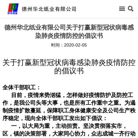



首页
德州华北纸业有限公司关于打赢新型冠状病毒感
染肺炎疫情防控的倡议书

关于我们
时间：2020-02-05

新闻中心
关于打赢新型冠状病毒感染肺炎疫情防控
的倡议书

信息公开

产品中心
全体干部职工：
目前，疫情来势汹猛，怎样做好疫情防护及防控工

领导关怀
作，是我公司头等大事，也是所有工作重中之重。为遏
制疫情扩散蔓延，保障职工身体健康安全及公司生产秩

生产保障
序稳定，现向全体干部职工发出如下倡议：
一，以大局为重，主动担责。坚决贯彻落实市，

客户反馈
区，镇的决策部署，大家同心协力，众志成城一齐行动